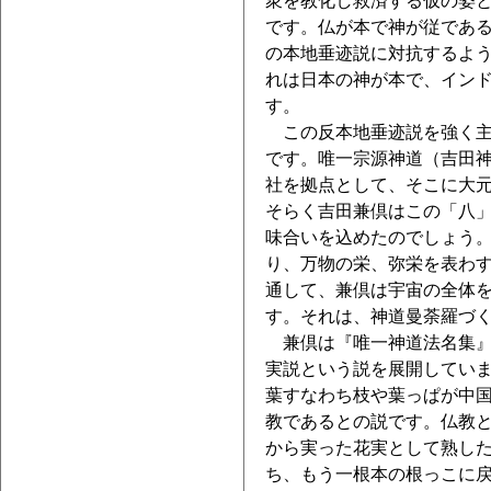
衆を教化し救済する仮の姿
です。仏が本で神が従であ
の本地垂迹説に対抗するよ
れは日本の神が本で、イン
す。
この反本地垂迹説を強く主
です。唯一宗源神道（吉田
社を拠点として、そこに大
そらく吉田兼倶はこの「八
味合いを込めたのでしょう
り、万物の栄、弥栄を表わ
通して、兼倶は宇宙の全体
す。それは、神道曼荼羅づ
兼倶は『唯一神道法名集』
実説という説を展開してい
葉すなわち枝や葉っぱが中
教であるとの説です。仏教
から実った花実として熟し
ち、もう一根本の根っこに