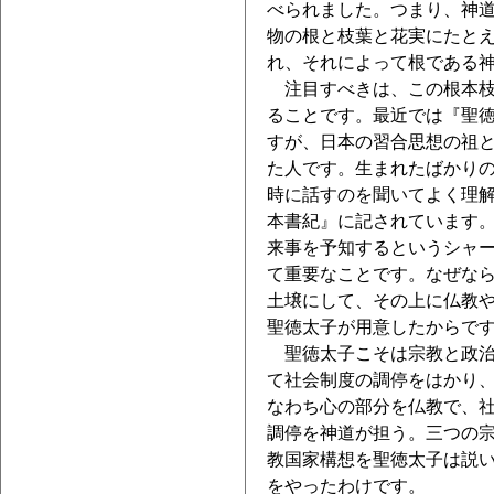
べられました。つまり、神
物の根と枝葉と花実にたと
れ、それによって根である
注目すべきは、この根本枝
ることです。最近では『聖
すが、日本の習合思想の祖
た人です。生まれたばかり
時に話すのを聞いてよく理
本書紀』に記されています
来事を予知するというシャ
て重要なことです。なぜな
土壌にして、その上に仏教
聖徳太子が用意したからで
聖徳太子こそは宗教と政治
て社会制度の調停をはかり
なわち心の部分を仏教で、
調停を神道が担う。三つの
教国家構想を聖徳太子は説
をやったわけです。