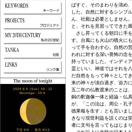
ばすぐ、そのまわりを清め
した。自然に対するシンプ
ん、社殿は必要としません
と、それを見習ってできた
さし昇ってくる朝日に手を
す。台風にも火山の噴火に
って手を合わす心。自然の
われに対する深い畏怖の念
持っていました。インディ
霊といい、神道ではそれを八
だ自然をもって神々として
来の神々が淡白過ぎ、迫力
五二年の仏教渡来のことは
2026.8.9［Sun］09：22
MoonAge：25.9
銅の釈迦像一体と経論・仏
が、「この法は、周公・孔
徳果報を生す」とも言いま
きなり現世利益を説くのは
者に文句を言ってもはじま
下弦 8/6 新月 8/13