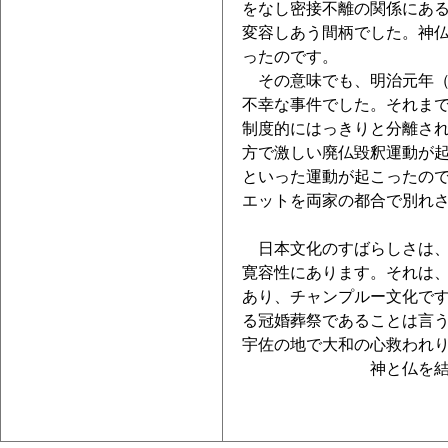
をなし密接不離の関係にあ
変容しあう間柄でした。神
ったのです。
その意味でも、明治元年（
不幸な事件でした。それま
制度的にはっきりと分離さ
方で激しい廃仏毀釈運動が
といった運動が起こったの
エットを両家の都合で別れ
日本文化のすばらしさは、
寛容性にあります。それは
あり、チャンプルー文化です
る冠婚葬祭であることは言
宇佐の地で大和の心救われ
神と仏を結ぶ八