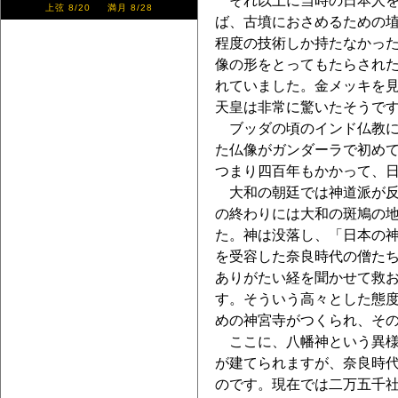
それ以上に当時の日本人を
上弦 8/20 満月 8/28
ば、古墳におさめるための
程度の技術しか持たなかっ
像の形をとってもたらされ
れていました。金メッキを
天皇は非常に驚いたそうで
ブッダの頃のインド仏教に
た仏像がガンダーラで初め
つまり四百年もかかって、
大和の朝廷では神道派が反
の終わりには大和の斑鳩の
た。神は没落し、「日本の
を受容した奈良時代の僧た
ありがたい経を聞かせて救
す。そういう高々とした態
めの神宮寺がつくられ、そ
ここに、八幡神という異様
が建てられますが、奈良時
のです。現在では二万五千