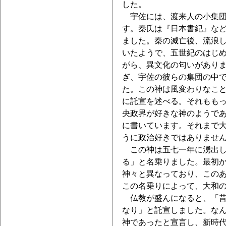
した。
宇佐には、渡来人の小集団
す。秦氏は『日本書紀』な
ました。秦の滅亡後、流浪
いたようで、五世紀のはじ
がら、異文化の匂いがあり
ぎ、宇佐の彼らの集団の中
た。この神は風変わりなこ
に託宣を述べる。それもも
央政界が好きな神のようで
に書いています。それまで
うに政治好きではありませ
この神は五七一年に湧出し
る」と名乗りました。最初
神々と異なっており、この
この名乗りによって、大和
仏教が盛んになると、「昔
なり」と託宣しました。な
神であったと宣言し、新時