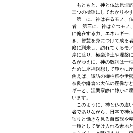
もともと、神と仏は原理的
三つの標語にしてわかりや
第一に、神は在るモノ、仏
者 第三に、神は立つモノ
に偏在する力、エネルギー
き、智慧を身につけて成る
庭に到来し、訪れてくるモ
岸に渡り、極楽浄土や涅槃
るがゆえに、神の数詞は一
ために座禅瞑想して静かに
例えば、諏訪の御柱祭や伊
奈良や鎌倉の大仏の座像な
ギーと、涅槃寂静に静かに
います。
このように、神と仏の違い
者でありながら、日本で神
宿りと働きを見る自然観や
一種として受け入れる素地